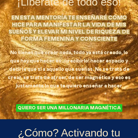
¡Libérate de todo eso!
EN ESTA MENTORÍA TE ENSEÑARÉ CÓMO
HICE PARA MANIFESTAR LA VIDA DE MIS
SUEÑOS Y ELEVAR MI NIVEL DE RIQUEZA DE
FORMA FEMENINA Y CONSCIENTE
No tienes que crear nada, todo ya está creado, lo
que hay que hacer es … ¡recibirlo! hacer espacio y
decirle que sí a aquello que sueñas. No se trata de
crear, se trata de atraer, de ser magnética y eso es
justamente lo que te quiero enseñar a hacer.
QUIERO SER UNA MILLONARIA MAGNÉTICA
¿Cómo? Activando tu