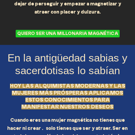
dejar de perseguir y empezar a magnetizar y
atraer con placer y dulzura.
QUIERO SER UNA MILLONARIA MAGNÉTICA
En la antigüedad sabias y
sacerdotisas lo sabían
HOY LAS ALQUIMISTAS MODERNAS Y LAS
MUJERES MÁS PRÓSPERAS APLICAMOS
ESTOS CONOCIMIENTOS PARA
MANIFESTAR NUESTROS DESEOS
Cuando eres una mujer magnética no tienes que
hacer ni crear … solo tienes que ser y atraer. Ser en