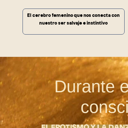
El cerebro femenino que nos conecta con
nuestro ser salvaje e instintivo
Durante e
consci
EL EROTISMO Y LA DAN