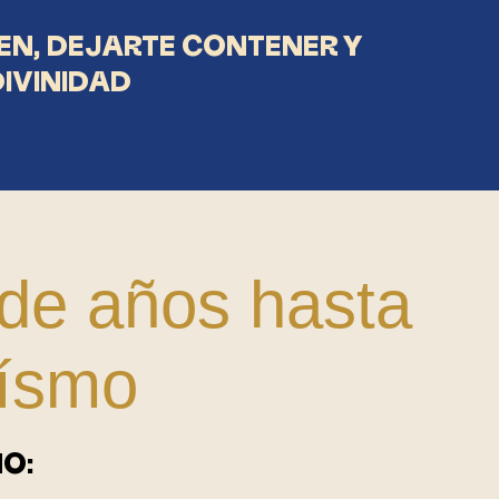
EN, DEJARTE CONTENER Y
IVINIDAD
 de años hasta
eísmo
O: