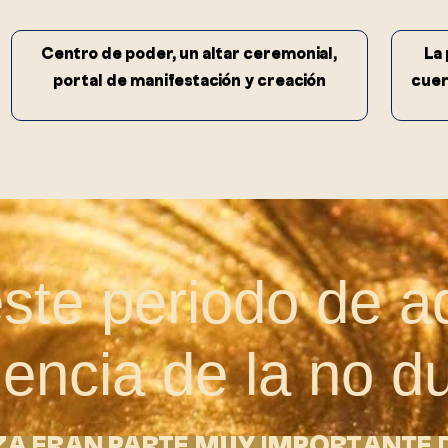
Centro de poder, un altar ceremonial,
La 
portal de manifestación y creación
cuer
ste periodo de a
encia de la no d
ZA ERAN PARTE MUY IMPORTANTE 