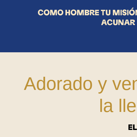
COMO HOMBRE TU MISIÓN
ACUNAR 
Adorado y ven
la l
E