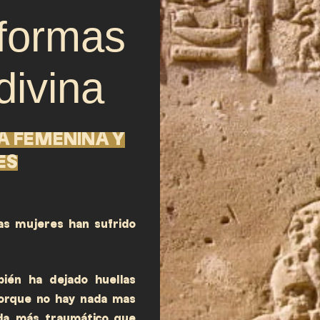
 formas
divina
A FEMENINA Y
ES
as mujeres han sufrido
bién ha dejado huellas
porque no hay nada mas
ada más traumático que