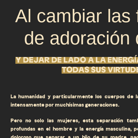
Al cambiar las
de adoración 
Y DEJAR DE LADO A LA ENERGÍ
TODAS SUS VIRTUD
La humanidad y particularmente los cuerpos de l
intensamente por muchísimas generaciones.
Pero no solo las mujeres, esta separación tam
profundas en el hombre y la energía masculina, 
doloroso que separar a un hijo de su madre, n