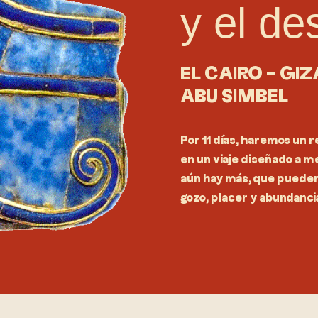
y el de
EL CAIRO – GIZ
ABU SIMBEL
Por 11 días, haremos un 
en un viaje diseñado a 
aún hay más, que pueden 
gozo, placer y abundanci