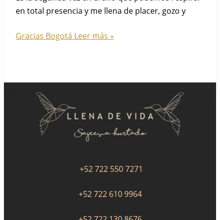
en total presencia y me llena de placer, gozo y
Gracias Bogotá
Leer más »
+52 722 550 7271
+52 722 610 9964
+52 722 130 8676