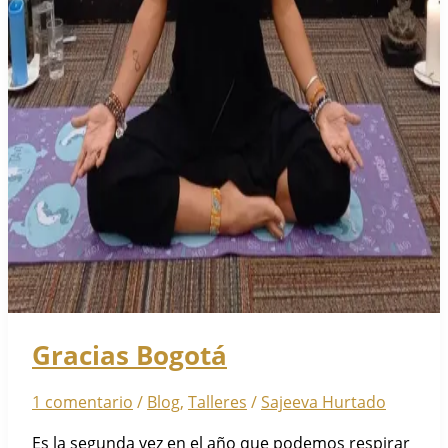
Gracias Bogotá
1 comentario
/
Blog
,
Talleres
/
Sajeeva Hurtado
Es la segunda vez en el año que podemos respirar