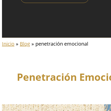
Inicio
Blog
penetración emocional
Penetración Emoci