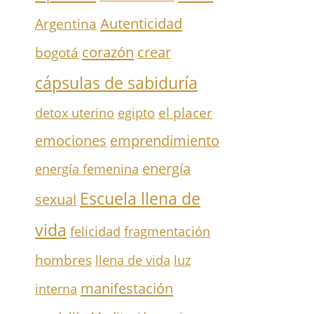
Autenticidad
Argentina
corazón
crear
bogotá
cápsulas de sabiduría
el placer
detox uterino
egipto
emociones
emprendimiento
energía
energía femenina
Escuela llena de
sexual
vida
felicidad
fragmentación
hombres
llena de vida
luz
manifestación
interna