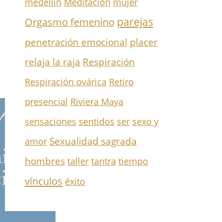
medellín
Meditación
mujer
parejas
Orgasmo femenino
penetración emocional
placer
Respiración
relaja la raja
Respiración ovárica
Retiro
presencial
Riviera Maya
sensaciones
sentidos
ser
sexo y
Sexualidad sagrada
amor
hombres
taller
tantra
tiempo
vínculos
éxito