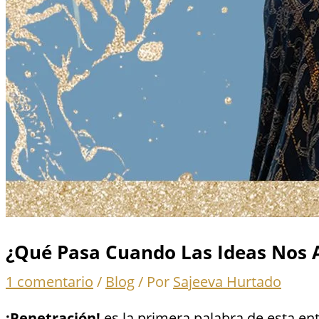
¿Qué Pasa Cuando Las Ideas Nos 
1 comentario
/
Blog
/ Por
Sajeeva Hurtado
¡Penetración!
es la primera palabra de esta entra