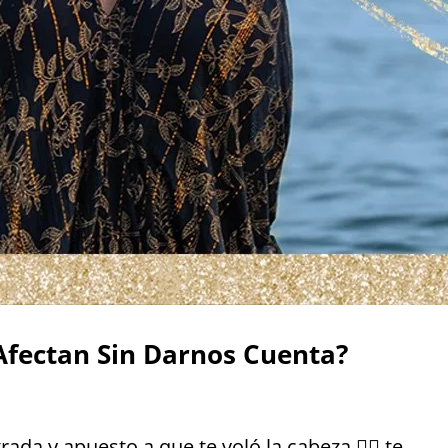
Afectan Sin Darnos Cuenta?
da y apuesto a que te voló la cabeza 😶‍🌫️ te