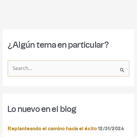
¿Algún tema en particular?
B
u
s
c
Lo nuevo en el blog
a
r
Replanteando el camino hacia el éxito
12/31/2024
p