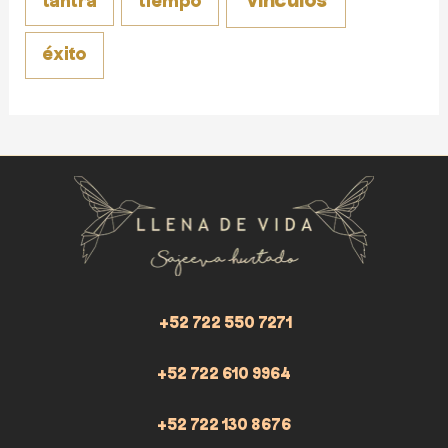
vínculos
tantra
tiempo
éxito
+52 722 550 7271
+52 722 610 9964
+52 722 130 8676