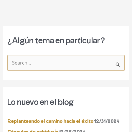
¿Algún tema en particular?
B
u
s
c
Lo nuevo en el blog
a
r
Replanteando el camino hacia el éxito
12/31/2024
p
o