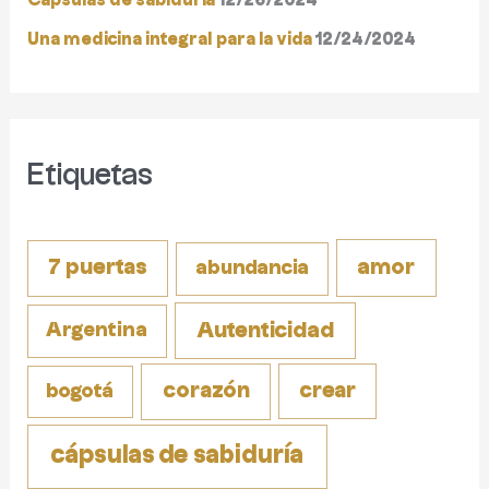
Cápsulas de sabiduría
12/26/2024
r
Una medicina integral para la vida
12/24/2024
:
Etiquetas
amor
7 puertas
abundancia
Autenticidad
Argentina
corazón
crear
bogotá
cápsulas de sabiduría