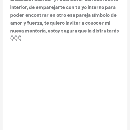
interior, de emparejarte con tu yo interno para
poder encontrar en otro esa pareja símbolo de
amor y fuerza, te quiero invitar a conocer mi
nueva mentoría, estoy segura que la disfrutarás
👇👇👇
Sexualidad Sagrada para
Parejas
👉 Inscríbete aquí 👈