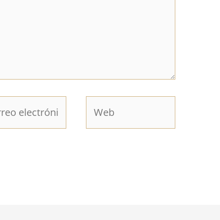
eo
Web
rónico*