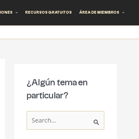
IONES
RECURSOS GRATUITOS
ÁREA DE MIEMBROS
¿Algún tema en
particular?
B
u