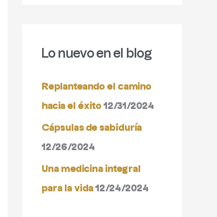
s
c
Lo nuevo en el blog
a
r
Replanteando el camino
p
hacia el éxito
12/31/2024
o
Cápsulas de sabiduría
r
12/26/2024
:
Una medicina integral
para la vida
12/24/2024