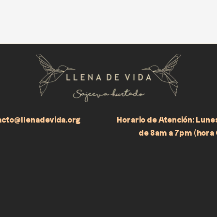
acto@llenadevida.org
Horario de Atención: Lune
de 8am a 7pm (hora