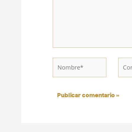
Nombre*
Corr
elect