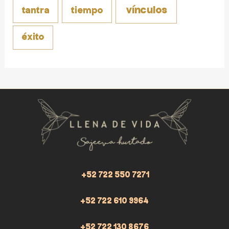
vínculos
tantra
tiempo
éxito
+52 722 550 7271
+52 722 610 9964
+52 722 130 8676