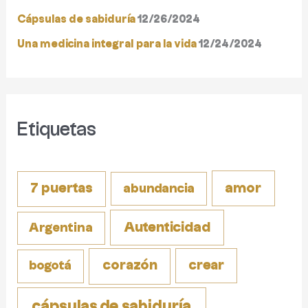
o
Cápsulas de sabiduría
12/26/2024
r
Una medicina integral para la vida
12/24/2024
:
Etiquetas
amor
7 puertas
abundancia
Autenticidad
Argentina
corazón
crear
bogotá
cápsulas de sabiduría