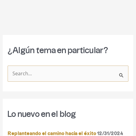
¿Algún tema en particular?
B
u
s
c
Lo nuevo en el blog
a
r
Replanteando el camino hacia el éxito
12/31/2024
p