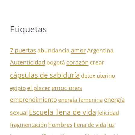
Etiquetas
7 puertas
amor
abundancia
Argentina
Autenticidad
corazón
crear
bogotá
cápsulas de sabiduría
detox uterino
el placer
emociones
egipto
emprendimiento
energía
energía femenina
Escuela llena de vida
sexual
felicidad
hombres
fragmentación
llena de vida
luz