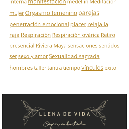
manifestación
interna
medellín
Meditación
parejas
Orgasmo femenino
mujer
penetración emocional
placer
relaja la
Respiración
raja
Respiración ovárica
Retiro
presencial
Riviera Maya
sensaciones
sentidos
Sexualidad sagrada
ser
sexo y amor
vínculos
hombres
taller
tantra
tiempo
éxito