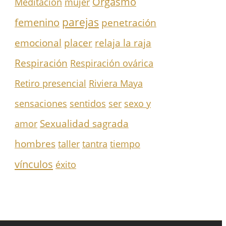
Orgasmo
Meditación
mujer
parejas
femenino
penetración
emocional
placer
relaja la raja
Respiración
Respiración ovárica
Retiro presencial
Riviera Maya
sensaciones
sentidos
ser
sexo y
Sexualidad sagrada
amor
hombres
taller
tantra
tiempo
vínculos
éxito