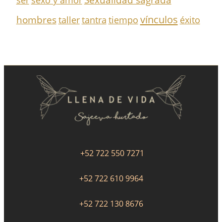
ser
sexo y amor
vínculos
hombres
taller
tantra
tiempo
éxito
+52 722 550 7271
+52 722 610 9964
+52 722 130 8676