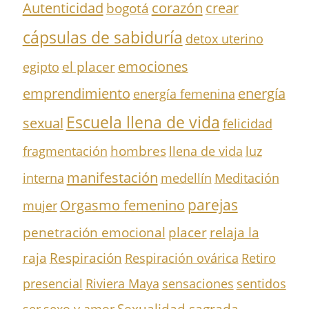
Autenticidad
corazón
crear
bogotá
cápsulas de sabiduría
detox uterino
el placer
emociones
egipto
emprendimiento
energía
energía femenina
Escuela llena de vida
sexual
felicidad
hombres
fragmentación
llena de vida
luz
manifestación
interna
medellín
Meditación
parejas
Orgasmo femenino
mujer
penetración emocional
placer
relaja la
Respiración
raja
Respiración ovárica
Retiro
presencial
Riviera Maya
sensaciones
sentidos
Sexualidad sagrada