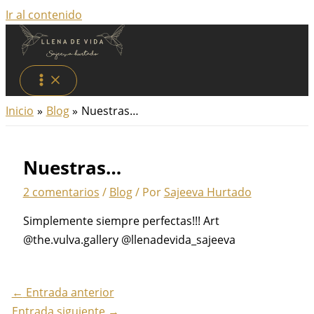
Ir al contenido
Inicio
Blog
Nuestras…
Nuestras…
2 comentarios
/
Blog
/ Por
Sajeeva Hurtado
Simplemente siempre perfectas!!! Art
@the.vulva.gallery @llenadevida_sajeeva
←
Entrada anterior
Entrada siguiente
→