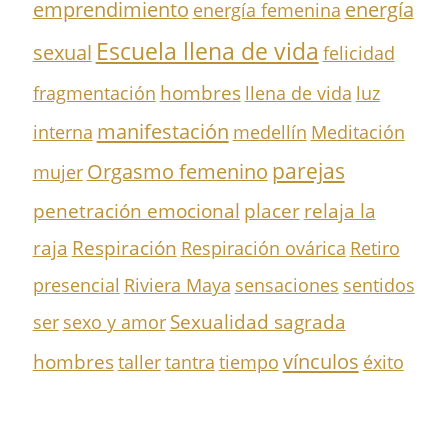
emprendimiento
energía
energía femenina
Escuela llena de vida
sexual
felicidad
hombres
fragmentación
llena de vida
luz
manifestación
interna
medellín
Meditación
parejas
Orgasmo femenino
mujer
penetración emocional
placer
relaja la
Respiración
raja
Respiración ovárica
Retiro
presencial
Riviera Maya
sensaciones
sentidos
Sexualidad sagrada
ser
sexo y amor
vínculos
hombres
taller
tantra
tiempo
éxito