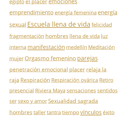
el placer
emociones
egipto
emprendimiento
energía
energía femenina
Escuela llena de vida
sexual
felicidad
hombres
fragmentación
llena de vida
luz
manifestación
interna
medellín
Meditación
parejas
Orgasmo femenino
mujer
penetración emocional
placer
relaja la
Respiración
raja
Respiración ovárica
Retiro
presencial
Riviera Maya
sensaciones
sentidos
Sexualidad sagrada
ser
sexo y amor
vínculos
hombres
taller
tantra
tiempo
éxito