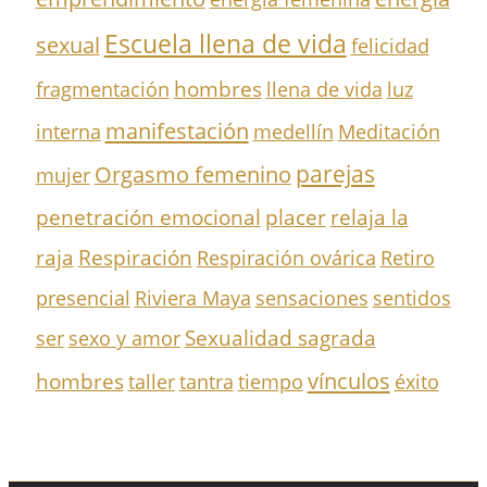
Escuela llena de vida
sexual
felicidad
hombres
fragmentación
llena de vida
luz
manifestación
interna
medellín
Meditación
parejas
Orgasmo femenino
mujer
penetración emocional
placer
relaja la
Respiración
raja
Respiración ovárica
Retiro
presencial
Riviera Maya
sensaciones
sentidos
Sexualidad sagrada
ser
sexo y amor
vínculos
hombres
taller
tantra
tiempo
éxito