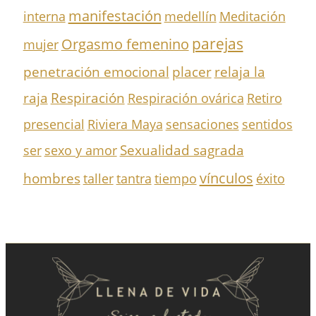
manifestación
interna
medellín
Meditación
parejas
Orgasmo femenino
mujer
penetración emocional
placer
relaja la
Respiración
raja
Respiración ovárica
Retiro
presencial
Riviera Maya
sensaciones
sentidos
Sexualidad sagrada
ser
sexo y amor
vínculos
hombres
taller
tantra
tiempo
éxito