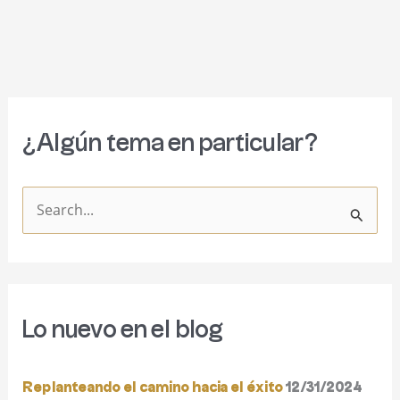
¿Algún tema en particular?
B
u
s
c
Lo nuevo en el blog
a
r
Replanteando el camino hacia el éxito
12/31/2024
p