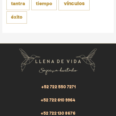
vínculos
tantra
tiempo
éxito
+52 722 550 7271
+52 722 610 9964
+52 722 130 8676