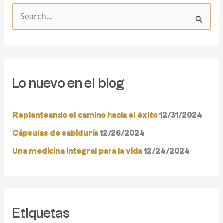
B
u
s
c
Lo nuevo en el blog
a
r
Replanteando el camino hacia el éxito
12/31/2024
p
o
Cápsulas de sabiduría
12/26/2024
r
Una medicina integral para la vida
12/24/2024
:
Etiquetas