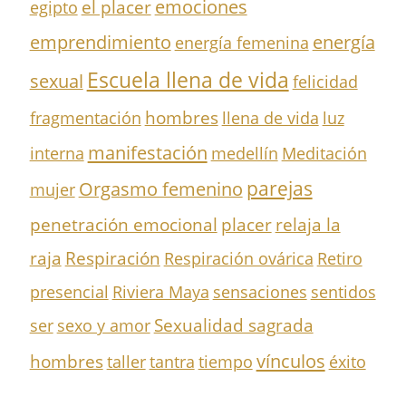
el placer
emociones
egipto
emprendimiento
energía
energía femenina
Escuela llena de vida
sexual
felicidad
hombres
fragmentación
llena de vida
luz
manifestación
interna
medellín
Meditación
parejas
Orgasmo femenino
mujer
penetración emocional
placer
relaja la
Respiración
raja
Respiración ovárica
Retiro
presencial
Riviera Maya
sensaciones
sentidos
Sexualidad sagrada
ser
sexo y amor
vínculos
hombres
taller
tantra
tiempo
éxito