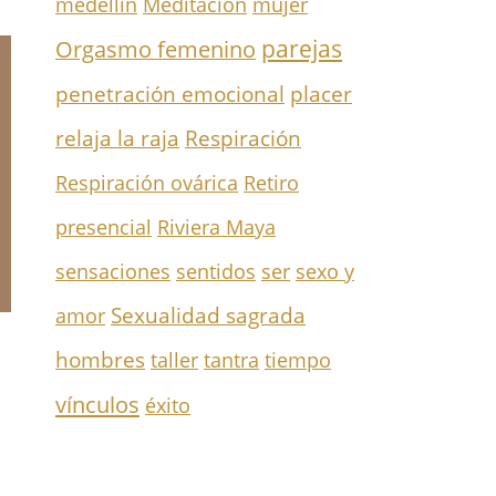
medellín
Meditación
mujer
parejas
Orgasmo femenino
penetración emocional
placer
Respiración
relaja la raja
Respiración ovárica
Retiro
presencial
Riviera Maya
sensaciones
sentidos
ser
sexo y
Sexualidad sagrada
amor
hombres
taller
tantra
tiempo
vínculos
éxito