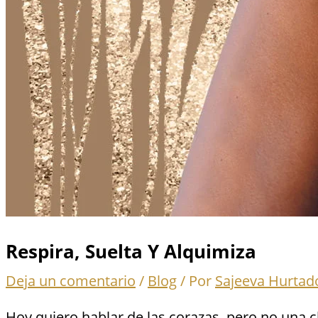
Respira, Suelta Y Alquimiza
Deja un comentario
/
Blog
/ Por
Sajeeva Hurtad
Hoy quiero hablar de las corazas, pero no una 