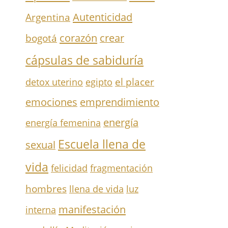
Autenticidad
Argentina
corazón
crear
bogotá
cápsulas de sabiduría
el placer
detox uterino
egipto
emociones
emprendimiento
energía
energía femenina
Escuela llena de
sexual
vida
felicidad
fragmentación
hombres
llena de vida
luz
manifestación
interna